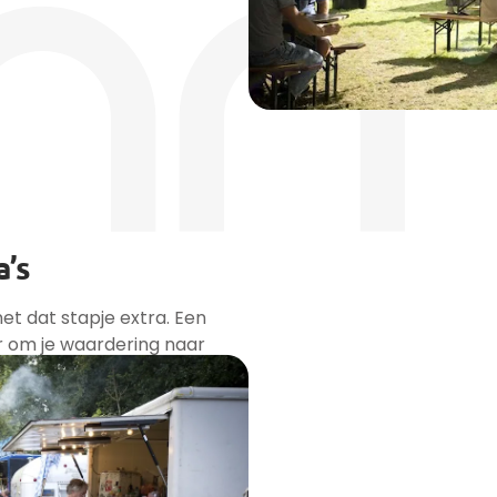
’s
et dat stapje extra. Een
er om je waardering naar
resultaat van deze
etrokkenheid, meer motivatie
kt aan het succes van jouw