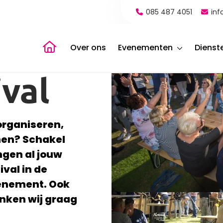
085 487 4051
inf
Naar de homepagina
Over ons
Evenementen
Dienst
ival
 organiseren,
nen? Schakel
ngen al jouw
ival in de
venement. Ook
enken wij graag