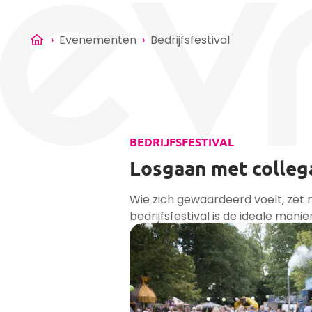
›
Evenementen
›
Bedrijfsfestival
BEDRIJFSFESTIVAL
Losgaan met collega
Wie zich gewaardeerd voelt, zet n
bedrijfsfestival is de ideale mani
medewerkers uit te spreken. Het 
onvergetelijke ervaring? Meer b
en een team dat vol energie wer
organisatie.