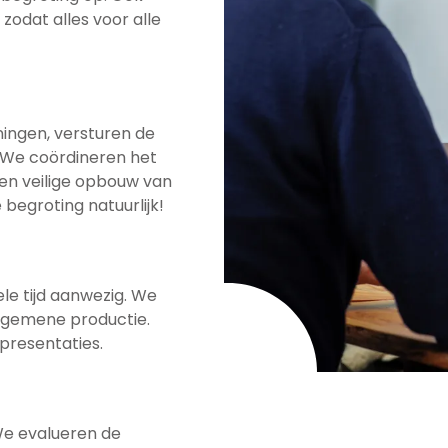
zodat alles voor alle
ingen, versturen de
 We coördineren het
 en veilige opbouw van
begroting natuurlijk!
le tijd aanwezig. We
lgemene productie.
presentaties.
We evalueren de