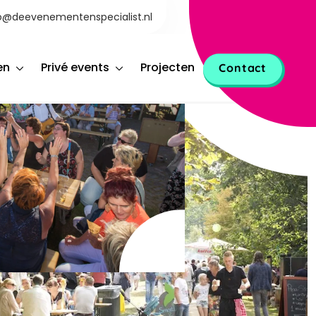
o@deevenementenspecialist.nl
en
Privé events
Projecten
Contact