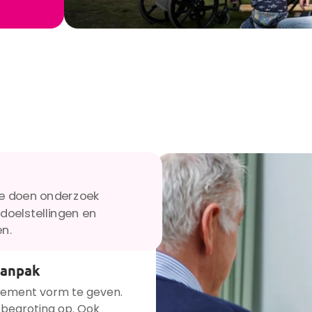
We doen onderzoek
doelstellingen en
en.
aanpak
nement vorm te geven.
 begroting op. Ook