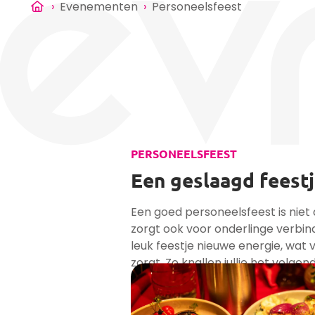
›
Evenementen
›
Personeelsfeest
PERSONEELSFEEST
Een geslaagd feestj
Een goed personeelsfeest is niet 
zorgt ook voor onderlinge verbin
leuk feestje nieuwe energie, wat
zorgt. Zo knallen jullie het volgen
Bekijk alle projecten