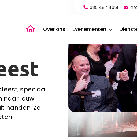
085 487 4051
inf
Naar de homepagina
Over ons
Evenementen
Dienst
eest
sfeest, speciaal
n naar jouw
it handen. Zo
eten!