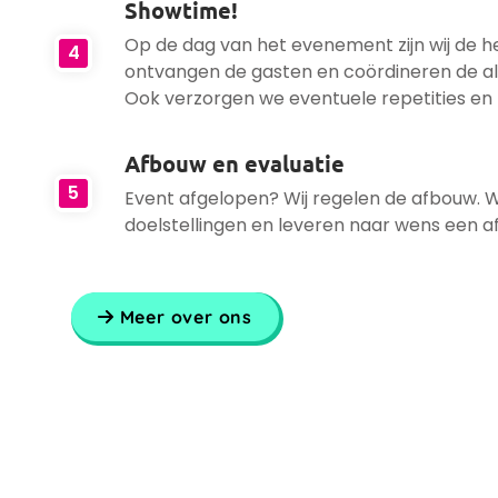
Showtime!
Op de dag van het evenement zijn wij de he
4
ontvangen de gasten en coördineren de a
Ook verzorgen we eventuele repetities en 
Afbouw en evaluatie
5
Event afgelopen? Wij regelen de afbouw. 
doelstellingen en leveren naar wens een a
Meer over ons