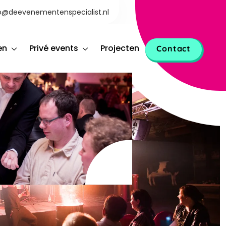
o@deevenementenspecialist.nl
en
Privé events
Projecten
Contact