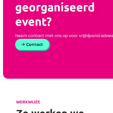
georganiseerd
event?
Neem contact met ons op voor vrijblijvend advies
Contact
WERKWIJZE