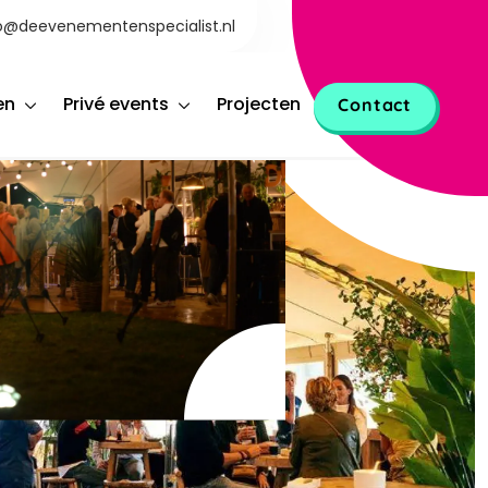
o@deevenementenspecialist.nl
en
Privé events
Projecten
Contact