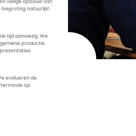
 en veilige opbouw van
begroting natuurlijk!
le tijd aanwezig. We
lgemene productie.
presentaties.
We evalueren de
ftermovie op.