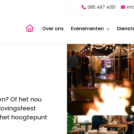
085 487 4051
inf
Naar de homepagina
Over ons
Evenementen
Dienst
en? Of het nou
lovingsfeest
e het hoogtepunt