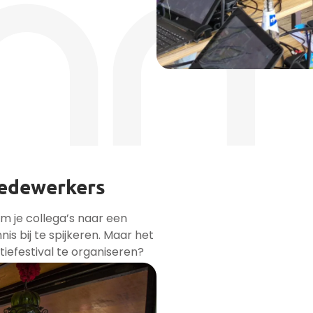
medewerkers
om je collega’s naar een
is bij te spijkeren. Maar het
tiefestival te organiseren?
e én geniet je ondertussen