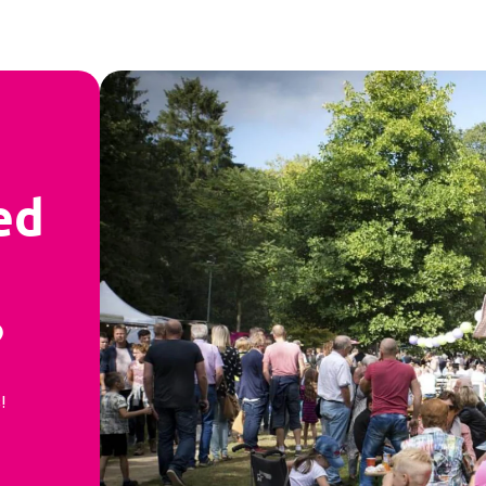
ed
?
!