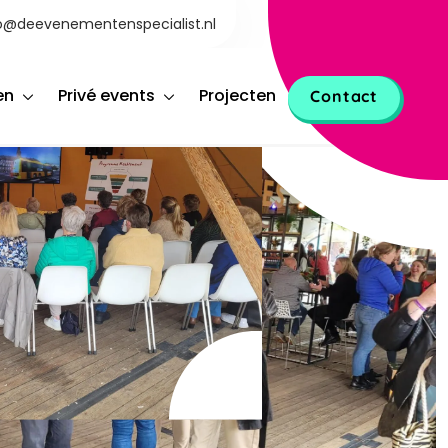
o@deevenementenspecialist.nl
en
Privé events
Projecten
Contact