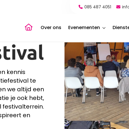
085 487 4051
inf
Naar de homepagina
Over ons
Evenementen
Dienst
tival
en kennis
iefestival te
en we altijd een
tie je ook hebt,
festivalterrein.
spireert en