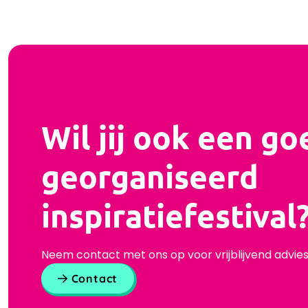
Wil jij ook een go
georganiseerd
inspiratiefestival
Neem contact met ons op voor vrijblijvend advies
Contact