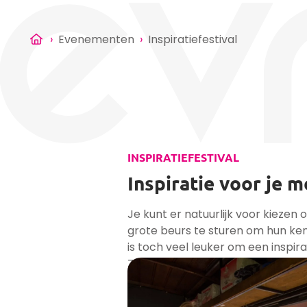
›
Evenementen
›
Inspiratiefestival
INSPIRATIEFESTIVAL
Inspiratie voor je 
Je kunt er natuurlijk voor kiezen 
grote beurs te sturen om hun kenn
is toch veel leuker om een inspira
Zo haal je alle kennis naar jou to
van een hapje en een drankje!